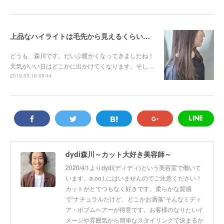
上品なハイライトは毛先から見えるくらいがちょうどいい！！
どうも、森川です。だいぶ暖かくなってきましたね！
天気がいい日はどこかに出かけてくなります。そし…
2019.05.16 05:44
dydi森川～カット大好き美容師～
2020/4/1よりdydi(ディディ)という美容室で働いて
います。a.oo.i.にはいませんのでご注意ください！
カットがとてつもなく好きです。柔らかな質感
で“ナチュラルだけど、どこかお洒落”そんなミディ
ア・ボブムヘアーが得意です。お客様のなりたいイ
メージや雰囲気から簡単なスタイリングで決まるか