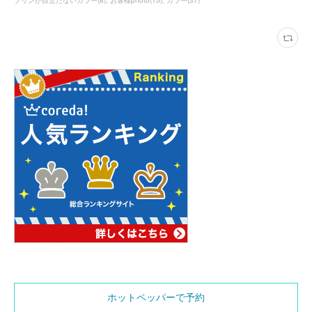
プリンが目立たないカラー
(
8
)
お客様photo
(
15
)
カラー
(
37
)
ホットペッパーで予約