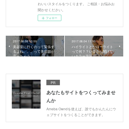
わいいスタイルをつくります。 ご相談・お悩みお
聞かせください。
フォロー
2017.08.06 10:00
2017.08.04 11:00
美容室に行くのって緊張す
ハイライトとかローライト
るよね。。。って美容師が
って何？？いまさら聞けな
言っちゃう。
いカラー方法。
PR
あなたもサイトをつくってみませ
んか
Ameba Owndを使えば、誰でもかんたんにウ
ェブサイトをつくることができます。