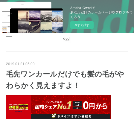
Ameba Owndで
あなただけのホームページやブログをつ
くろう
今すぐ試す
2019.01.21 05:09
毛先ワンカールだけでも髪の毛がや
わらかく見えますよ！