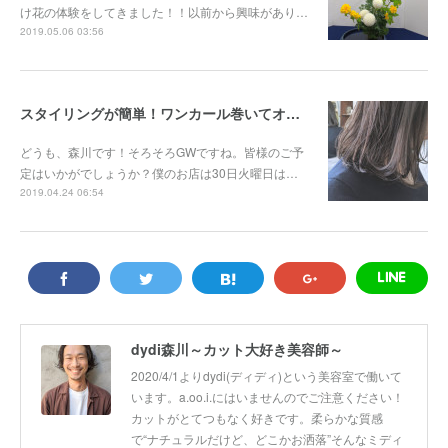
け花の体験をしてきました！！以前から興味があり…
2019.05.06 03:56
スタイリングが簡単！ワンカール巻いてオイルをつけるだけ！
どうも、森川です！そろそろGWですね。皆様のご予
定はいかがでしょうか？僕のお店は30日火曜日は…
2019.04.24 06:54
dydi森川～カット大好き美容師～
2020/4/1よりdydi(ディディ)という美容室で働いて
います。a.oo.i.にはいませんのでご注意ください！
カットがとてつもなく好きです。柔らかな質感
で“ナチュラルだけど、どこかお洒落”そんなミディ