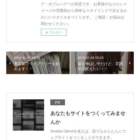
ア・ボブムヘアーが得意です。お客様のなりたいイ
メージや雰囲気から簡単なスタイリングで決まるか
わいいスタイルをつくります。 ご相談・お悩みお
聞かせください。
フォロー
2019.01.23 03:50
2019.01.09 05:20
美容室でライブラリーを始
髪を伸ばし中だけど、雰囲
めます！！
気を変えたい！！
PR
あなたもサイトをつくってみませ
んか
Ameba Owndを使えば、誰でもかんたんにウ
ェブサイトをつくることができます。