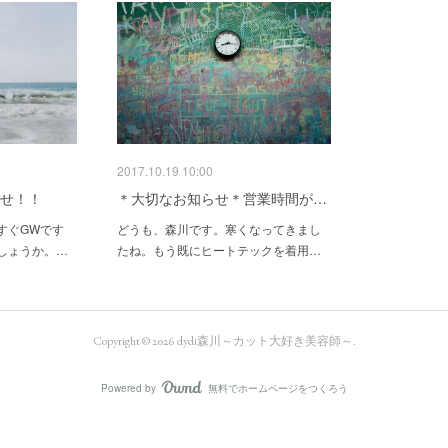
2017.10.19 10:00
らせ！！
＊大切なお知らせ＊営業時間が…
すぐGWです
どうも、森川です。寒くなってきまし
しょうか。…
たね。もう既にヒートテックを着用…
Copyright ©
2026
dydi森川～カット大好き美容師～
.
Powered by
無料でホームページをつくろう
AmebaOwnd